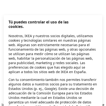
Tú puedes controlar el uso de las
cookies.
Nosotros, IKEA y nuestros socios digitales, utilizamos
cookies y tecnologías similares en nuestras páginas
web. Algunas son estrictamente necesarias para el
funcionamiento de las páginas web, y otras opcionales
se utilizan para medir cómo se utilizan las páginas
web, habilitar la personalización de las páginas web,
para publicidad, marketing y redes sociales. Las
preferencias de cookies que has elegido aquí se
aplican a todos los sitios web de IKEA en España.
Con tu consentimiento también nos permites transferir
algunos datos a nuestros socios para su tratamiento en
Estados Unidos (p. ej., Google). Existe una decisión de
adecuación de la Comisión Europea para los Estados
Unidos mediante la cual en Estados Unidos se
Application error: a client-side exception has occurred
while
garantiza un nivel adecuado de protección de datos
loading
secondhand.ikea.com
(see the browser console for more