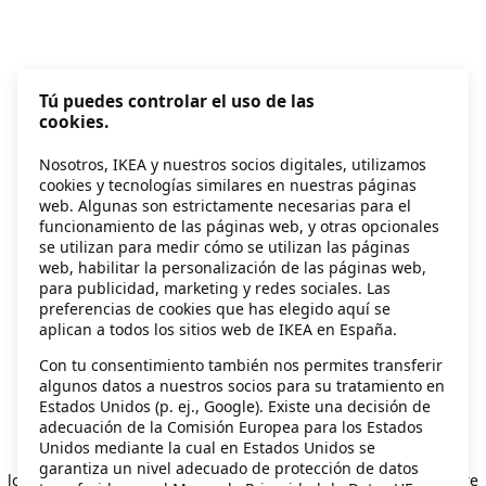
Tú puedes controlar el uso de las
cookies.
Nosotros, IKEA y nuestros socios digitales, utilizamos
cookies y tecnologías similares en nuestras páginas
web. Algunas son estrictamente necesarias para el
funcionamiento de las páginas web, y otras opcionales
se utilizan para medir cómo se utilizan las páginas
web, habilitar la personalización de las páginas web,
para publicidad, marketing y redes sociales. Las
preferencias de cookies que has elegido aquí se
aplican a todos los sitios web de IKEA en España.
Con tu consentimiento también nos permites transferir
algunos datos a nuestros socios para su tratamiento en
Estados Unidos (p. ej., Google). Existe una decisión de
adecuación de la Comisión Europea para los Estados
Unidos mediante la cual en Estados Unidos se
Application error: a client-side exception has occurred
while
garantiza un nivel adecuado de protección de datos
loading
secondhand.ikea.com
(see the browser console for more