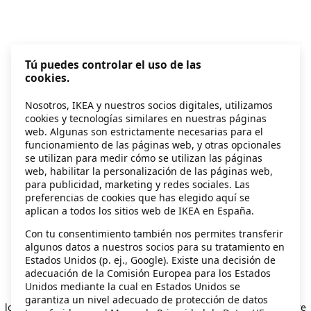
Tú puedes controlar el uso de las
cookies.
Nosotros, IKEA y nuestros socios digitales, utilizamos
cookies y tecnologías similares en nuestras páginas
web. Algunas son estrictamente necesarias para el
funcionamiento de las páginas web, y otras opcionales
se utilizan para medir cómo se utilizan las páginas
web, habilitar la personalización de las páginas web,
para publicidad, marketing y redes sociales. Las
preferencias de cookies que has elegido aquí se
aplican a todos los sitios web de IKEA en España.
Con tu consentimiento también nos permites transferir
algunos datos a nuestros socios para su tratamiento en
Estados Unidos (p. ej., Google). Existe una decisión de
adecuación de la Comisión Europea para los Estados
Unidos mediante la cual en Estados Unidos se
Application error: a client-side exception has occurred
while
garantiza un nivel adecuado de protección de datos
loading
secondhand.ikea.com
(see the browser console for more