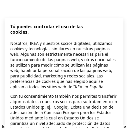
Tú puedes controlar el uso de las
cookies.
Nosotros, IKEA y nuestros socios digitales, utilizamos
cookies y tecnologías similares en nuestras páginas
web. Algunas son estrictamente necesarias para el
funcionamiento de las páginas web, y otras opcionales
se utilizan para medir cómo se utilizan las páginas
web, habilitar la personalización de las páginas web,
para publicidad, marketing y redes sociales. Las
preferencias de cookies que has elegido aquí se
aplican a todos los sitios web de IKEA en España.
Con tu consentimiento también nos permites transferir
algunos datos a nuestros socios para su tratamiento en
Estados Unidos (p. ej., Google). Existe una decisión de
adecuación de la Comisión Europea para los Estados
Unidos mediante la cual en Estados Unidos se
Application error: a client-side exception has occurred
while
garantiza un nivel adecuado de protección de datos
loading
secondhand.ikea.com
(see the browser console for more