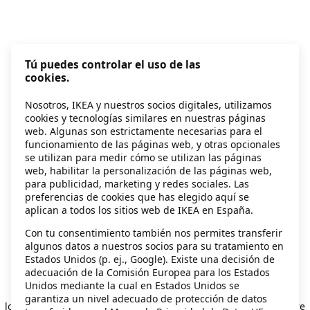
Tú puedes controlar el uso de las
cookies.
Nosotros, IKEA y nuestros socios digitales, utilizamos
cookies y tecnologías similares en nuestras páginas
web. Algunas son estrictamente necesarias para el
funcionamiento de las páginas web, y otras opcionales
se utilizan para medir cómo se utilizan las páginas
web, habilitar la personalización de las páginas web,
para publicidad, marketing y redes sociales. Las
preferencias de cookies que has elegido aquí se
aplican a todos los sitios web de IKEA en España.
Con tu consentimiento también nos permites transferir
algunos datos a nuestros socios para su tratamiento en
Estados Unidos (p. ej., Google). Existe una decisión de
adecuación de la Comisión Europea para los Estados
Unidos mediante la cual en Estados Unidos se
Application error: a client-side exception has occurred
while
garantiza un nivel adecuado de protección de datos
loading
secondhand.ikea.com
(see the browser console for more