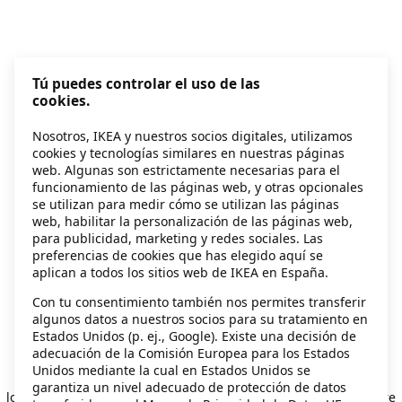
Tú puedes controlar el uso de las
cookies.
Nosotros, IKEA y nuestros socios digitales, utilizamos
cookies y tecnologías similares en nuestras páginas
web. Algunas son estrictamente necesarias para el
funcionamiento de las páginas web, y otras opcionales
se utilizan para medir cómo se utilizan las páginas
web, habilitar la personalización de las páginas web,
para publicidad, marketing y redes sociales. Las
preferencias de cookies que has elegido aquí se
aplican a todos los sitios web de IKEA en España.
Con tu consentimiento también nos permites transferir
algunos datos a nuestros socios para su tratamiento en
Estados Unidos (p. ej., Google). Existe una decisión de
adecuación de la Comisión Europea para los Estados
Unidos mediante la cual en Estados Unidos se
Application error: a client-side exception has occurred
while
garantiza un nivel adecuado de protección de datos
loading
secondhand.ikea.com
(see the browser console for more