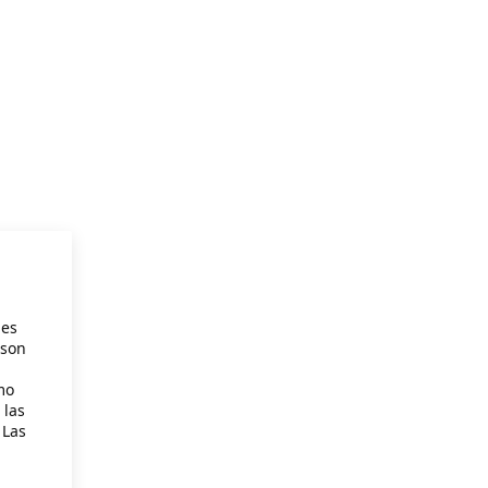
ies
 son
mo
 las
 Las