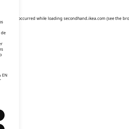
eption has occurred
while loading
secondhand.ikea.com
(see the br
os
 de
er
es
o
s
A EN
”