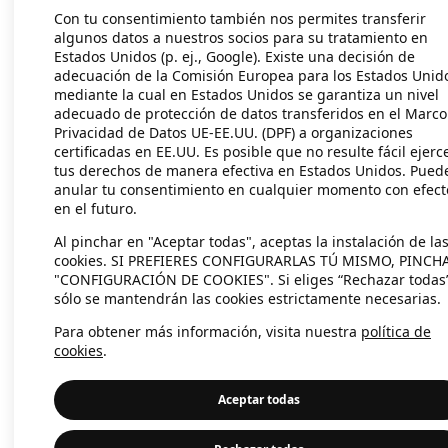
Con tu consentimiento también nos permites transferir
algunos datos a nuestros socios para su tratamiento en
Estados Unidos (p. ej., Google). Existe una decisión de
Application error: a client-side exc
adecuación de la Comisión Europea para los Estados Unid
mediante la cual en Estados Unidos se garantiza un nivel
adecuado de protección de datos transferidos en el Marco
Privacidad de Datos UE-EE.UU. (DPF) a organizaciones
certificadas en EE.UU. Es posible que no resulte fácil ejerc
tus derechos de manera efectiva en Estados Unidos. Pued
anular tu consentimiento en cualquier momento con efect
en el futuro.
Al pinchar en "Aceptar todas", aceptas la instalación de la
cookies. SI PREFIERES CONFIGURARLAS TÚ MISMO, PINCH
"CONFIGURACIÓN DE COOKIES". Si eliges “Rechazar todas
sólo se mantendrán las cookies estrictamente necesarias.
Para obtener más información, visita nuestra
política de
cookies
.
Aceptar todas