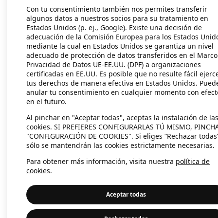
Con tu consentimiento también nos permites transferir
algunos datos a nuestros socios para su tratamiento en
Estados Unidos (p. ej., Google). Existe una decisión de
Application error: a client-side exc
adecuación de la Comisión Europea para los Estados Unid
mediante la cual en Estados Unidos se garantiza un nivel
adecuado de protección de datos transferidos en el Marco
Privacidad de Datos UE-EE.UU. (DPF) a organizaciones
certificadas en EE.UU. Es posible que no resulte fácil ejerc
tus derechos de manera efectiva en Estados Unidos. Pued
anular tu consentimiento en cualquier momento con efect
en el futuro.
Al pinchar en "Aceptar todas", aceptas la instalación de la
cookies. SI PREFIERES CONFIGURARLAS TÚ MISMO, PINCH
"CONFIGURACIÓN DE COOKIES". Si eliges “Rechazar todas
sólo se mantendrán las cookies estrictamente necesarias.
Para obtener más información, visita nuestra
política de
cookies
.
Aceptar todas