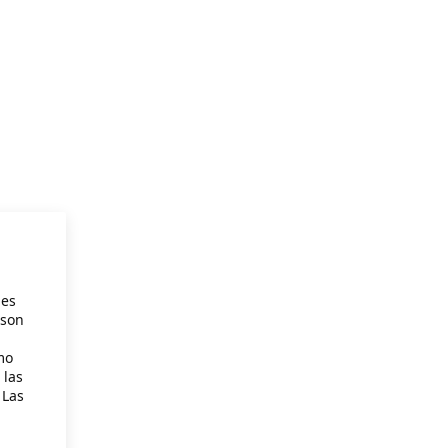
ies
 son
mo
 las
 Las