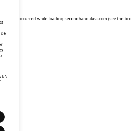
eption has occurred
while loading
secondhand.ikea.com
(see the br
os
 de
er
es
o
s
A EN
”