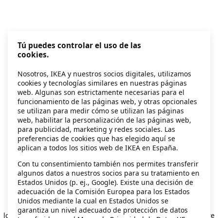
Tú puedes controlar el uso de las
cookies.
Nosotros, IKEA y nuestros socios digitales, utilizamos
cookies y tecnologías similares en nuestras páginas
web. Algunas son estrictamente necesarias para el
funcionamiento de las páginas web, y otras opcionales
se utilizan para medir cómo se utilizan las páginas
web, habilitar la personalización de las páginas web,
para publicidad, marketing y redes sociales. Las
preferencias de cookies que has elegido aquí se
aplican a todos los sitios web de IKEA en España.
Con tu consentimiento también nos permites transferir
algunos datos a nuestros socios para su tratamiento en
Estados Unidos (p. ej., Google). Existe una decisión de
adecuación de la Comisión Europea para los Estados
Unidos mediante la cual en Estados Unidos se
Application error: a client-side exception has occurred
while
garantiza un nivel adecuado de protección de datos
loading
secondhand.ikea.com
(see the browser console for more