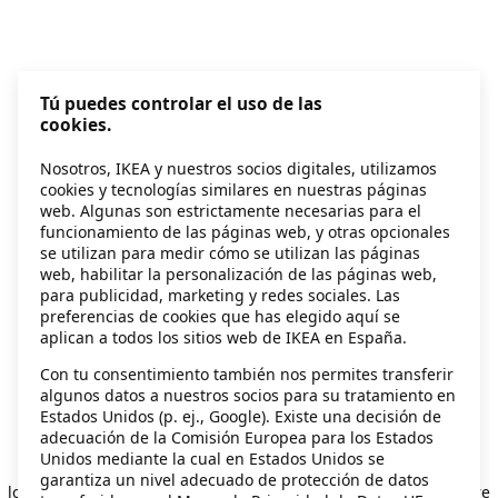
Tú puedes controlar el uso de las
cookies.
Nosotros, IKEA y nuestros socios digitales, utilizamos
cookies y tecnologías similares en nuestras páginas
web. Algunas son estrictamente necesarias para el
funcionamiento de las páginas web, y otras opcionales
se utilizan para medir cómo se utilizan las páginas
web, habilitar la personalización de las páginas web,
para publicidad, marketing y redes sociales. Las
preferencias de cookies que has elegido aquí se
aplican a todos los sitios web de IKEA en España.
Con tu consentimiento también nos permites transferir
algunos datos a nuestros socios para su tratamiento en
Estados Unidos (p. ej., Google). Existe una decisión de
adecuación de la Comisión Europea para los Estados
Unidos mediante la cual en Estados Unidos se
Application error: a client-side exception has occurred
while
garantiza un nivel adecuado de protección de datos
loading
secondhand.ikea.com
(see the browser console for more