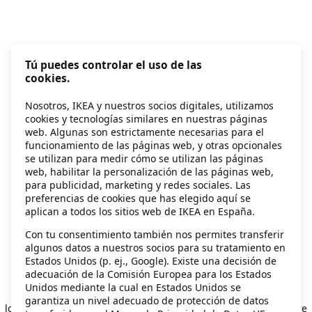
Tú puedes controlar el uso de las
cookies.
Nosotros, IKEA y nuestros socios digitales, utilizamos
cookies y tecnologías similares en nuestras páginas
web. Algunas son estrictamente necesarias para el
funcionamiento de las páginas web, y otras opcionales
se utilizan para medir cómo se utilizan las páginas
web, habilitar la personalización de las páginas web,
para publicidad, marketing y redes sociales. Las
preferencias de cookies que has elegido aquí se
aplican a todos los sitios web de IKEA en España.
Con tu consentimiento también nos permites transferir
algunos datos a nuestros socios para su tratamiento en
Estados Unidos (p. ej., Google). Existe una decisión de
adecuación de la Comisión Europea para los Estados
Unidos mediante la cual en Estados Unidos se
Application error: a client-side exception has occurred
while
garantiza un nivel adecuado de protección de datos
loading
secondhand.ikea.com
(see the browser console for more