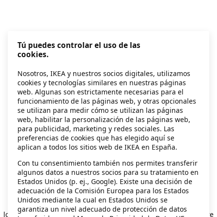
Tú puedes controlar el uso de las
cookies.
Nosotros, IKEA y nuestros socios digitales, utilizamos
cookies y tecnologías similares en nuestras páginas
web. Algunas son estrictamente necesarias para el
funcionamiento de las páginas web, y otras opcionales
se utilizan para medir cómo se utilizan las páginas
web, habilitar la personalización de las páginas web,
para publicidad, marketing y redes sociales. Las
preferencias de cookies que has elegido aquí se
aplican a todos los sitios web de IKEA en España.
Con tu consentimiento también nos permites transferir
algunos datos a nuestros socios para su tratamiento en
Estados Unidos (p. ej., Google). Existe una decisión de
adecuación de la Comisión Europea para los Estados
Unidos mediante la cual en Estados Unidos se
Application error: a client-side exception has occurred
while
garantiza un nivel adecuado de protección de datos
loading
secondhand.ikea.com
(see the browser console for more