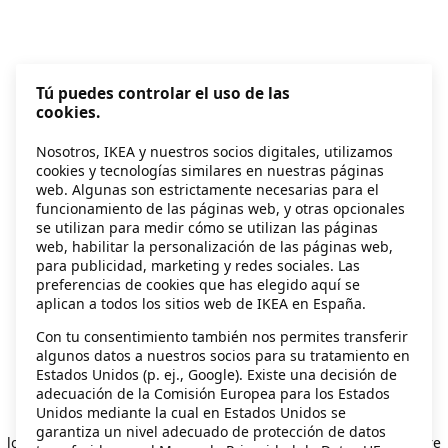
Tú puedes controlar el uso de las
cookies.
Nosotros, IKEA y nuestros socios digitales, utilizamos
cookies y tecnologías similares en nuestras páginas
web. Algunas son estrictamente necesarias para el
funcionamiento de las páginas web, y otras opcionales
se utilizan para medir cómo se utilizan las páginas
web, habilitar la personalización de las páginas web,
para publicidad, marketing y redes sociales. Las
preferencias de cookies que has elegido aquí se
aplican a todos los sitios web de IKEA en España.
Con tu consentimiento también nos permites transferir
algunos datos a nuestros socios para su tratamiento en
Estados Unidos (p. ej., Google). Existe una decisión de
adecuación de la Comisión Europea para los Estados
Unidos mediante la cual en Estados Unidos se
Application error: a client-side exception has occurred
while
garantiza un nivel adecuado de protección de datos
loading
secondhand.ikea.com
(see the browser console for more