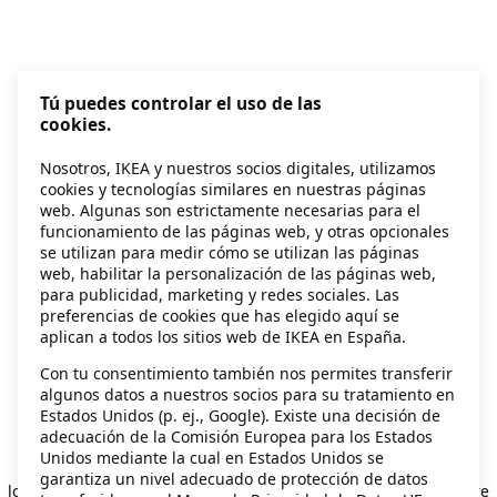
Tú puedes controlar el uso de las
cookies.
Nosotros, IKEA y nuestros socios digitales, utilizamos
cookies y tecnologías similares en nuestras páginas
web. Algunas son estrictamente necesarias para el
funcionamiento de las páginas web, y otras opcionales
se utilizan para medir cómo se utilizan las páginas
web, habilitar la personalización de las páginas web,
para publicidad, marketing y redes sociales. Las
preferencias de cookies que has elegido aquí se
aplican a todos los sitios web de IKEA en España.
Con tu consentimiento también nos permites transferir
algunos datos a nuestros socios para su tratamiento en
Estados Unidos (p. ej., Google). Existe una decisión de
adecuación de la Comisión Europea para los Estados
Unidos mediante la cual en Estados Unidos se
Application error: a client-side exception has occurred
while
garantiza un nivel adecuado de protección de datos
loading
secondhand.ikea.com
(see the browser console for more