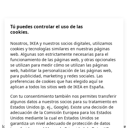
Tú puedes controlar el uso de las
cookies.
Nosotros, IKEA y nuestros socios digitales, utilizamos
cookies y tecnologías similares en nuestras páginas
web. Algunas son estrictamente necesarias para el
funcionamiento de las páginas web, y otras opcionales
se utilizan para medir cómo se utilizan las páginas
web, habilitar la personalización de las páginas web,
para publicidad, marketing y redes sociales. Las
preferencias de cookies que has elegido aquí se
aplican a todos los sitios web de IKEA en España.
Con tu consentimiento también nos permites transferir
algunos datos a nuestros socios para su tratamiento en
Estados Unidos (p. ej., Google). Existe una decisión de
adecuación de la Comisión Europea para los Estados
Unidos mediante la cual en Estados Unidos se
Application error: a client-side exception has occurred
while
garantiza un nivel adecuado de protección de datos
loading
secondhand.ikea.com
(see the browser console for more