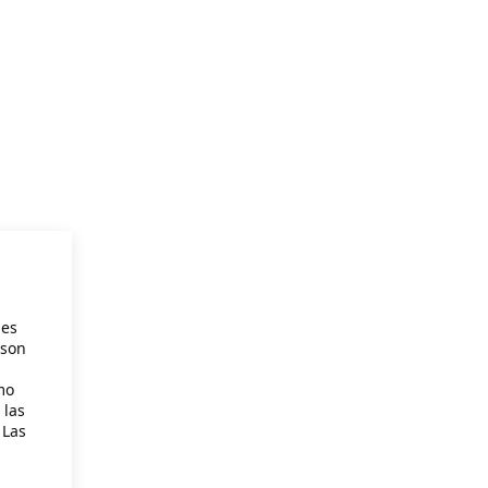
ies
 son
mo
 las
 Las