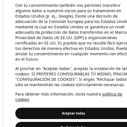
Con tu consentimiento también nos permites transferir
algunos datos a nuestros socios para su tratamiento en
Estados Unidos (p. ej., Google). Existe una decisión de
Application error: a client-side exc
adecuación de la Comisión Europea para los Estados Unid
mediante la cual en Estados Unidos se garantiza un nivel
adecuado de protección de datos transferidos en el Marco
Privacidad de Datos UE-EE.UU. (DPF) a organizaciones
certificadas en EE.UU. Es posible que no resulte fácil ejerc
tus derechos de manera efectiva en Estados Unidos. Pued
anular tu consentimiento en cualquier momento con efect
en el futuro.
Al pinchar en "Aceptar todas", aceptas la instalación de la
cookies. SI PREFIERES CONFIGURARLAS TÚ MISMO, PINCH
"CONFIGURACIÓN DE COOKIES". Si eliges “Rechazar todas
sólo se mantendrán las cookies estrictamente necesarias.
Para obtener más información, visita nuestra
política de
cookies
.
Aceptar todas