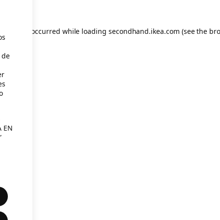
eption has occurred
while loading
secondhand.ikea.com
(see the br
os
 de
er
es
o
s
A EN
”