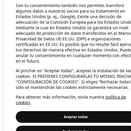
Con tu consentimiento también nos permites transferir
algunos datos a nuestros socios para su tratamiento en
Estados Unidos (p. ej., Google). Existe una decisión de
Application error: a client-side exc
adecuación de la Comisión Europea para los Estados Unid
mediante la cual en Estados Unidos se garantiza un nivel
adecuado de protección de datos transferidos en el Marco
Privacidad de Datos UE-EE.UU. (DPF) a organizaciones
certificadas en EE.UU. Es posible que no resulte fácil ejerc
tus derechos de manera efectiva en Estados Unidos. Pued
anular tu consentimiento en cualquier momento con efect
en el futuro.
Al pinchar en "Aceptar todas", aceptas la instalación de la
cookies. SI PREFIERES CONFIGURARLAS TÚ MISMO, PINCH
"CONFIGURACIÓN DE COOKIES". Si eliges “Rechazar todas
sólo se mantendrán las cookies estrictamente necesarias.
Para obtener más información, visita nuestra
política de
cookies
.
Aceptar todas