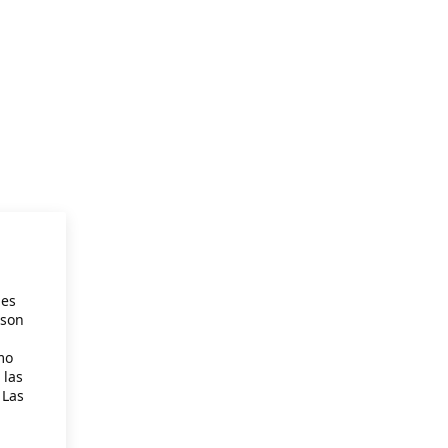
ies
 son
mo
 las
 Las