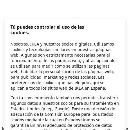
Tú puedes controlar el uso de las
cookies.
Nosotros, IKEA y nuestros socios digitales, utilizamos
cookies y tecnologías similares en nuestras páginas
web. Algunas son estrictamente necesarias para el
funcionamiento de las páginas web, y otras opcionales
se utilizan para medir cómo se utilizan las páginas
web, habilitar la personalización de las páginas web,
para publicidad, marketing y redes sociales. Las
preferencias de cookies que has elegido aquí se
aplican a todos los sitios web de IKEA en España.
Con tu consentimiento también nos permites transferir
algunos datos a nuestros socios para su tratamiento en
Estados Unidos (p. ej., Google). Existe una decisión de
adecuación de la Comisión Europea para los Estados
Unidos mediante la cual en Estados Unidos se
Application error: a client-side exception has occurred
while
garantiza un nivel adecuado de protección de datos
loading
secondhand.ikea.com
(see the browser console for more