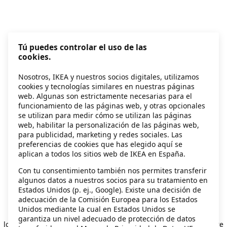
Tú puedes controlar el uso de las
cookies.
Nosotros, IKEA y nuestros socios digitales, utilizamos
cookies y tecnologías similares en nuestras páginas
web. Algunas son estrictamente necesarias para el
funcionamiento de las páginas web, y otras opcionales
se utilizan para medir cómo se utilizan las páginas
web, habilitar la personalización de las páginas web,
para publicidad, marketing y redes sociales. Las
preferencias de cookies que has elegido aquí se
aplican a todos los sitios web de IKEA en España.
Con tu consentimiento también nos permites transferir
algunos datos a nuestros socios para su tratamiento en
Estados Unidos (p. ej., Google). Existe una decisión de
adecuación de la Comisión Europea para los Estados
Unidos mediante la cual en Estados Unidos se
Application error: a client-side exception has occurred
while
garantiza un nivel adecuado de protección de datos
loading
secondhand.ikea.com
(see the browser console for more