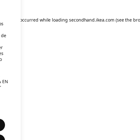
eption has occurred
while loading
secondhand.ikea.com
(see the br
os
 de
er
es
o
s
A EN
”