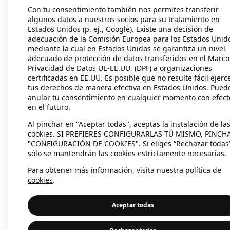
Con tu consentimiento también nos permites transferir
algunos datos a nuestros socios para su tratamiento en
Estados Unidos (p. ej., Google). Existe una decisión de
Application error: a client-side exc
adecuación de la Comisión Europea para los Estados Unid
mediante la cual en Estados Unidos se garantiza un nivel
adecuado de protección de datos transferidos en el Marco
Privacidad de Datos UE-EE.UU. (DPF) a organizaciones
certificadas en EE.UU. Es posible que no resulte fácil ejerc
tus derechos de manera efectiva en Estados Unidos. Pued
anular tu consentimiento en cualquier momento con efect
en el futuro.
Al pinchar en "Aceptar todas", aceptas la instalación de la
cookies. SI PREFIERES CONFIGURARLAS TÚ MISMO, PINCH
"CONFIGURACIÓN DE COOKIES". Si eliges “Rechazar todas
sólo se mantendrán las cookies estrictamente necesarias.
Para obtener más información, visita nuestra
política de
cookies
.
Aceptar todas