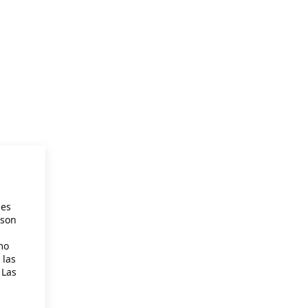
ies
 son
mo
 las
 Las