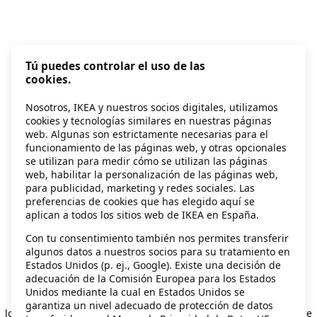
Tú puedes controlar el uso de las
cookies.
Nosotros, IKEA y nuestros socios digitales, utilizamos
cookies y tecnologías similares en nuestras páginas
web. Algunas son estrictamente necesarias para el
funcionamiento de las páginas web, y otras opcionales
se utilizan para medir cómo se utilizan las páginas
web, habilitar la personalización de las páginas web,
para publicidad, marketing y redes sociales. Las
preferencias de cookies que has elegido aquí se
aplican a todos los sitios web de IKEA en España.
Con tu consentimiento también nos permites transferir
algunos datos a nuestros socios para su tratamiento en
Estados Unidos (p. ej., Google). Existe una decisión de
adecuación de la Comisión Europea para los Estados
Unidos mediante la cual en Estados Unidos se
Application error: a client-side exception has occurred
while
garantiza un nivel adecuado de protección de datos
loading
secondhand.ikea.com
(see the browser console for more