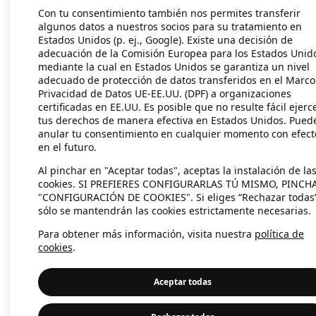
Con tu consentimiento también nos permites transferir
algunos datos a nuestros socios para su tratamiento en
Estados Unidos (p. ej., Google). Existe una decisión de
Application error: a client-side exc
adecuación de la Comisión Europea para los Estados Unid
mediante la cual en Estados Unidos se garantiza un nivel
adecuado de protección de datos transferidos en el Marco
Privacidad de Datos UE-EE.UU. (DPF) a organizaciones
certificadas en EE.UU. Es posible que no resulte fácil ejerc
tus derechos de manera efectiva en Estados Unidos. Pued
anular tu consentimiento en cualquier momento con efect
en el futuro.
Al pinchar en "Aceptar todas", aceptas la instalación de la
cookies. SI PREFIERES CONFIGURARLAS TÚ MISMO, PINCH
"CONFIGURACIÓN DE COOKIES". Si eliges “Rechazar todas
sólo se mantendrán las cookies estrictamente necesarias.
Para obtener más información, visita nuestra
política de
cookies
.
Aceptar todas