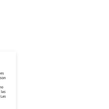
ies
 son
mo
 las
 Las