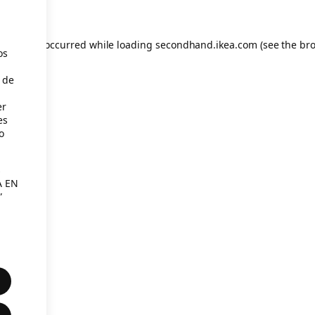
eption has occurred
while loading
secondhand.ikea.com
(see the br
os
 de
er
es
o
s
A EN
”