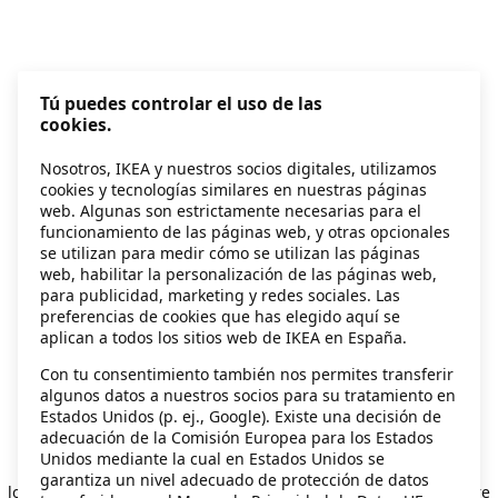
Tú puedes controlar el uso de las
cookies.
Nosotros, IKEA y nuestros socios digitales, utilizamos
cookies y tecnologías similares en nuestras páginas
web. Algunas son estrictamente necesarias para el
funcionamiento de las páginas web, y otras opcionales
se utilizan para medir cómo se utilizan las páginas
web, habilitar la personalización de las páginas web,
para publicidad, marketing y redes sociales. Las
preferencias de cookies que has elegido aquí se
aplican a todos los sitios web de IKEA en España.
Con tu consentimiento también nos permites transferir
algunos datos a nuestros socios para su tratamiento en
Estados Unidos (p. ej., Google). Existe una decisión de
adecuación de la Comisión Europea para los Estados
Unidos mediante la cual en Estados Unidos se
Application error: a client-side exception has occurred
while
garantiza un nivel adecuado de protección de datos
loading
secondhand.ikea.com
(see the browser console for more