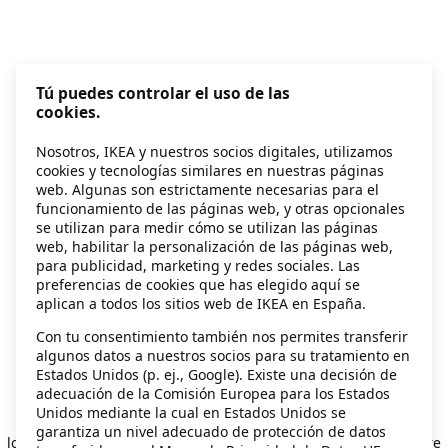
Tú puedes controlar el uso de las
cookies.
Nosotros, IKEA y nuestros socios digitales, utilizamos
cookies y tecnologías similares en nuestras páginas
web. Algunas son estrictamente necesarias para el
funcionamiento de las páginas web, y otras opcionales
se utilizan para medir cómo se utilizan las páginas
web, habilitar la personalización de las páginas web,
para publicidad, marketing y redes sociales. Las
preferencias de cookies que has elegido aquí se
aplican a todos los sitios web de IKEA en España.
Con tu consentimiento también nos permites transferir
algunos datos a nuestros socios para su tratamiento en
Estados Unidos (p. ej., Google). Existe una decisión de
adecuación de la Comisión Europea para los Estados
Unidos mediante la cual en Estados Unidos se
Application error: a client-side exception has occurred
while
garantiza un nivel adecuado de protección de datos
loading
secondhand.ikea.com
(see the browser console for more