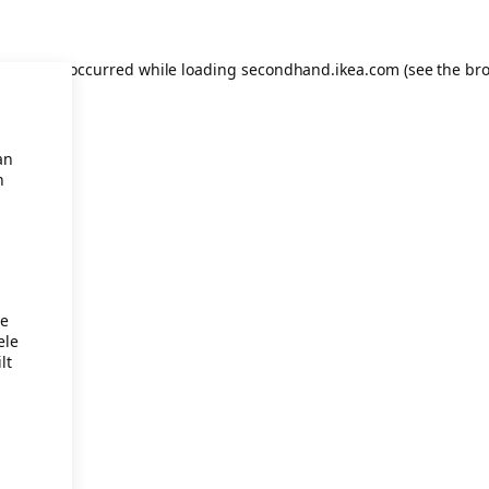
eption has occurred
while loading
secondhand.ikea.com
(see the br
an
n
je
ele
lt