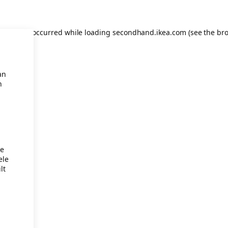
eption has occurred
while loading
secondhand.ikea.com
(see the br
an
n
je
ele
lt