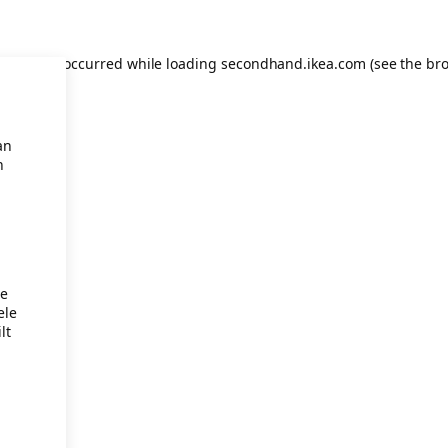
eption has occurred
while loading
secondhand.ikea.com
(see the br
an
n
je
ele
lt