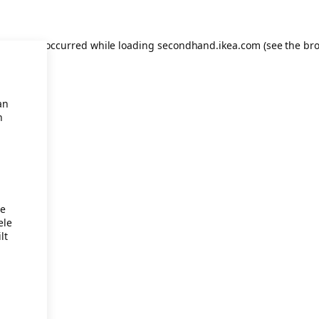
eption has occurred
while loading
secondhand.ikea.com
(see the br
an
n
je
ele
lt