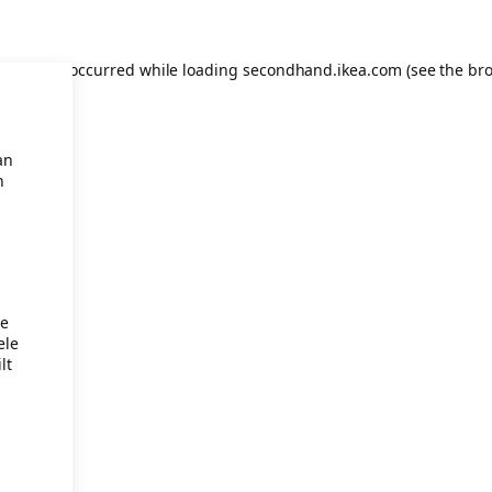
eption has occurred
while loading
secondhand.ikea.com
(see the br
an
n
je
ele
lt