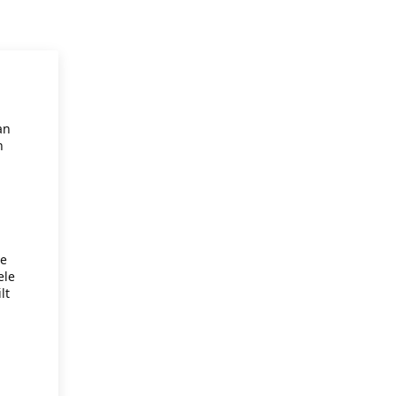
an
n
je
ele
lt