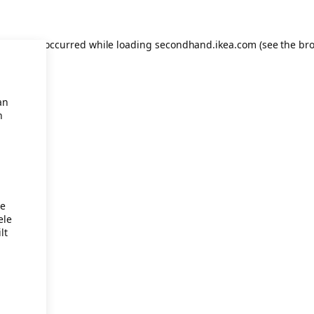
eption has occurred
while loading
secondhand.ikea.com
(see the br
an
n
je
ele
lt