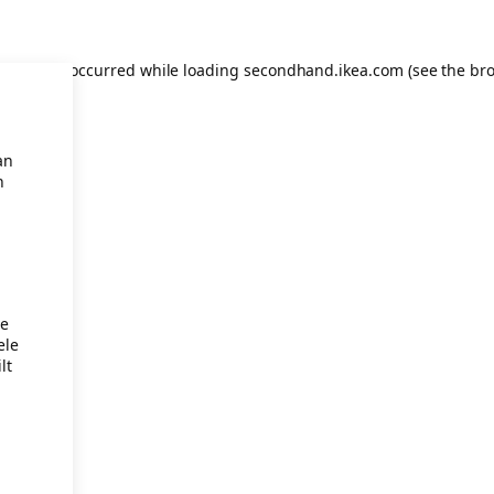
eption has occurred
while loading
secondhand.ikea.com
(see the br
an
n
je
ele
lt