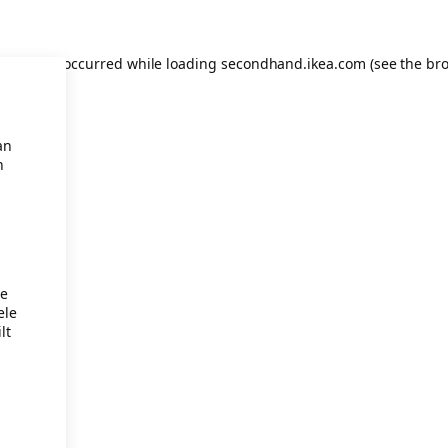
eption has occurred
while loading
secondhand.ikea.com
(see the br
an
n
je
ele
lt