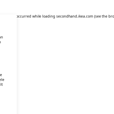
eption has occurred
while loading
secondhand.ikea.com
(see the br
an
n
je
ele
lt