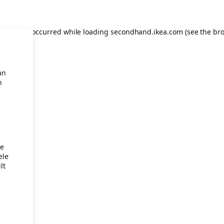
eption has occurred
while loading
secondhand.ikea.com
(see the br
an
n
je
ele
lt