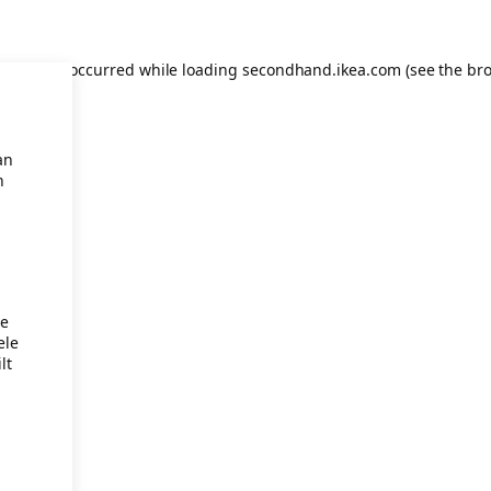
eption has occurred
while loading
secondhand.ikea.com
(see the br
an
n
je
ele
lt