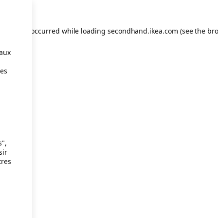
eption has occurred
while loading
secondhand.ikea.com
(see the br
taux
ies
s",
sir
tres