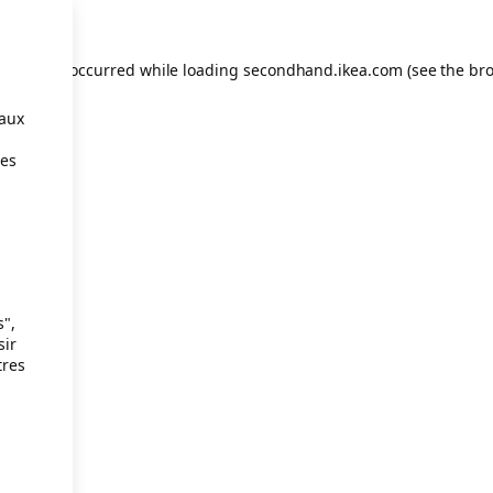
eption has occurred
while loading
secondhand.ikea.com
(see the br
taux
ies
s",
sir
tres